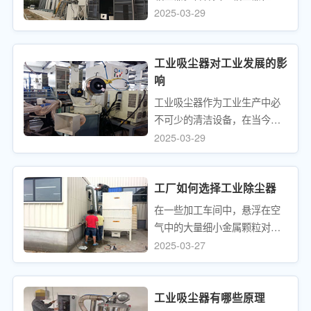
率、形状、操作方法和工作原
2025-03-29
理等方面都有自己的特点。工
业真空吸尘器主要用于大面积
工业吸尘器对工业发展的影
的清洁。工业真空吸尘器是一
响
种从工厂生产中收集废物用于
空气净化和清洁环境的电器。
工业吸尘器作为工业生产中必
不可少的清洁设备，在当今工
业企业的大力扶持和青睐下，
2025-03-29
不断完善，以跟上工业发展的
步伐。近年来，而在最近几年
工厂如何选择工业除尘器
这一改善之风尤其快速。即使
在工业领域，工业真空吸尘器
在一些加工车间中，悬浮在空
的变化也引发了工业领域的变
气中的大量细小金属颗粒对人
化，这也可以看出工业吸尘器
体有害。由于中国环保部门对
2025-03-27
对我们工业生产领域的所有生
企业的绿色生产指标越来越严
产都有多重要，正因为如此，
格，并且有严格的环境评估标
今天的工业吸尘器分类完全超
准，加工车间分配了单机除尘
工业吸尘器有哪些原理
出了我们的想象，可以说工业