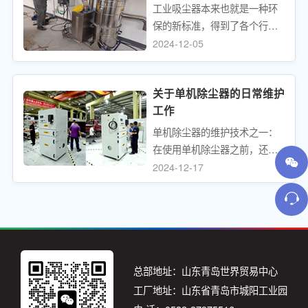
器。该设备是必不可少的，在
工业吸尘器本来也就是一种环
吸尘器制造业已经成为一个完
车间安装单机除尘器可以大大
保的新标准，得到了各个行业
全独立的工业系统。
提高通过测试的可能性。
的支持，能够全面的体现出清
2024-12-05
洁的一种效果，它最主要的作
用就是可以把工业生产的一些
关于单机除尘器的日常维护
废弃物全部的消除能够有效达
工作
到全面清理的一种作用，而且
也可以达到过滤的一种作用，
单机除尘器的维护技术之一：
可快速的发挥，净化空气的一
在使用单机除尘器之前，还需
种效果能有效的达到环境全面
要检查吸入口是否有异物。如
2024-12-17
清扫的一种作用。
果有任何碎屑，必须及时清洁
它们，以避免工业真空吸尘器
因碎屑堵塞而正常工作。每天
完成工作后，工作人员需要清
洁单机除尘器中的滤袋。滤袋
中的灰尘应完全清空。同时，
总部地址：山东青岛世界贸易中心
检查滤袋是否清洁干燥，避免
工厂地址：山东省青岛市城阳工业园
滤袋上有污渍。影响单机除尘