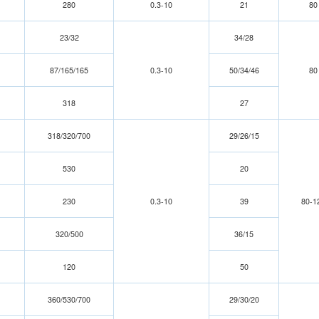
280
0
.3-10
21
80
23/32
34/28
87/165/165
0.3-10
50/34/46
80
318
27
318
/320
/700
29
/26
/15
530
20
230
0.3-10
39
80-1
320/500
36/15
120
50
3
60/
530/700
2
9/
30/20