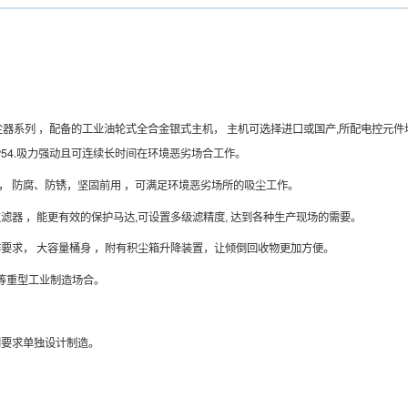
器系列 ，配备的工业油轮式全合金银式主机， 主机可选择进口或国产,所配电控元件均
P54.吸力强动且可连续长时间在环境恶劣场合工作。
造， 防腐、防锈，坚固前用 ，可满足环境恶劣场所的吸尘工作。
滤器 ，能更有效的保护马达,可设置多级滤精度, 达到各种生产现场的需要。
要求， 大容量桶身 ，附有积尘箱升降装置，让倾倒回收物更加方便。
车等重型工业制造场合。
别要求单独设计制造。