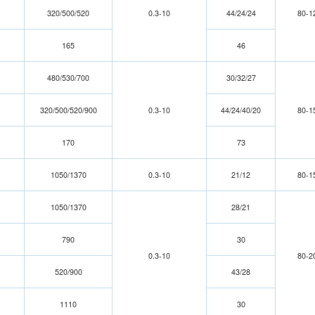
320/500/520
0.3-10
44/24/24
80-1
165
46
4
80/
530/700
3
0/
32/27
320/500/520/900
0.3-10
44/24/40/20
80-1
170
73
1050/1370
0.3-10
21/12
80-1
1050/1370
28/21
790
30
0.3-10
80-2
520/900
43/28
1110
30