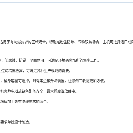
证，适用于有防爆要求的区域场合，特别是粉尘防爆、气粉双防场合，主机可选择进口或
静电、防腐蚀、防锈，坚固耐用，可满足环境恶劣场所的集尘工作。
,过滤精度极高，可满足各种生产现场的需要。
求，桶身容量可选择，附有集尘箱升降装置，让倾倒回收物更加方便。
、机壳静电泄放链条配备齐全，最大程度泄放静电。
，粉体加工等有防爆要求的场合。
别要求单独设计制造。